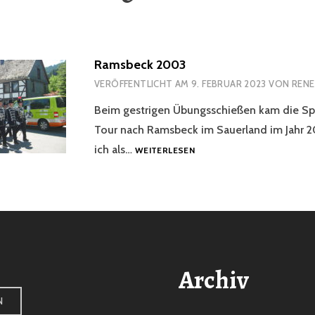
Ramsbeck 2003
VERÖFFENTLICHT AM
9. FEBRUAR 2023
VON
RENE
Beim gestrigen Übungsschießen kam die Sp
Tour nach Ramsbeck im Sauerland im Jahr 
RAMSBECK
ich als…
WEITERLESEN
2003
Archiv
N