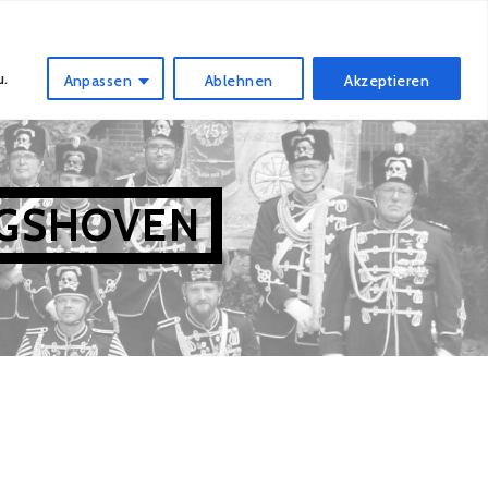
IAM
NUR FÜR SCHWAZZE
DATENSCHUTZ
u.
Anpassen
Ablehnen
Akzeptieren
IGSHOVEN