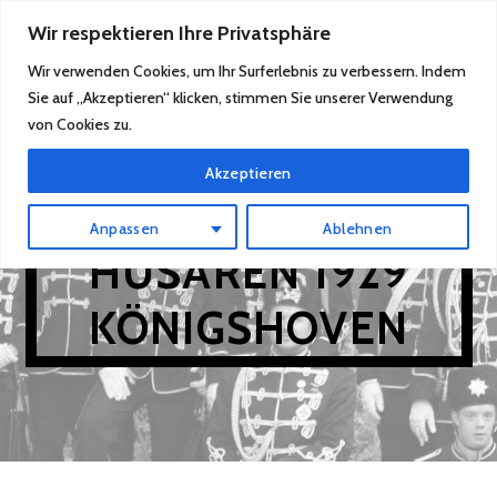
Zum
Wir respektieren Ihre Privatsphäre
MENÜ
Inhalt
Wir verwenden Cookies, um Ihr Surferlebnis zu verbessern. Indem
springen
Sie auf „Akzeptieren“ klicken, stimmen Sie unserer Verwendung
von Cookies zu.
Akzeptieren
SCHWARZE
Anpassen
Ablehnen
HUSAREN 1929
KÖNIGSHOVEN