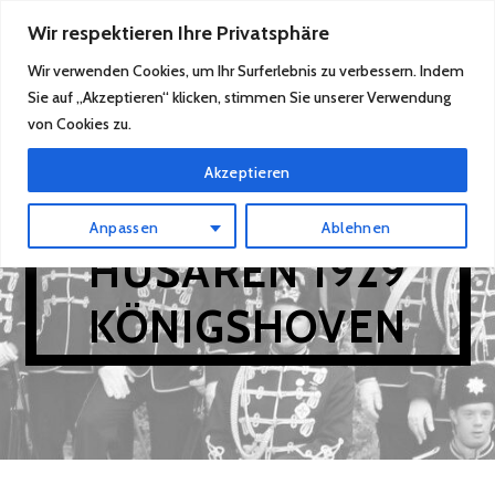
Zum
Wir respektieren Ihre Privatsphäre
MENÜ
Inhalt
Wir verwenden Cookies, um Ihr Surferlebnis zu verbessern. Indem
springen
Sie auf „Akzeptieren“ klicken, stimmen Sie unserer Verwendung
von Cookies zu.
Akzeptieren
SCHWARZE
Anpassen
Ablehnen
HUSAREN 1929
KÖNIGSHOVEN