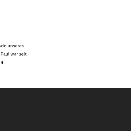
ode unseres
Paul war seit
NACHRUF
EN
PAUL
REID