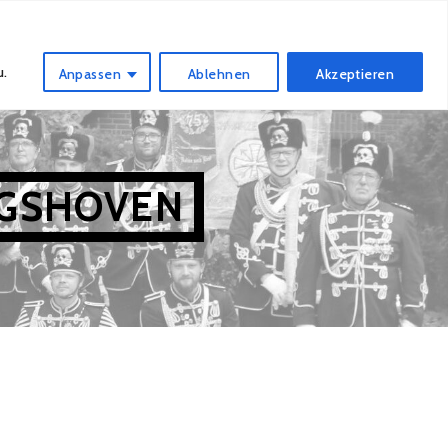
IAM
NUR FÜR SCHWAZZE
DATENSCHUTZ
u.
Anpassen
Ablehnen
Akzeptieren
IGSHOVEN